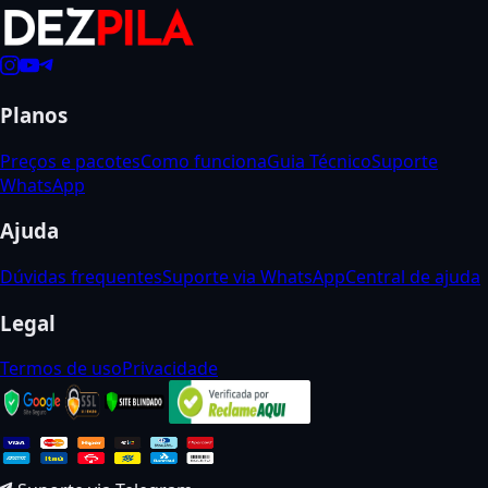
Planos
Preços e pacotes
Como funciona
Guia Técnico
Suporte
WhatsApp
Ajuda
Dúvidas frequentes
Suporte via WhatsApp
Central de ajuda
Legal
Termos de uso
Privacidade