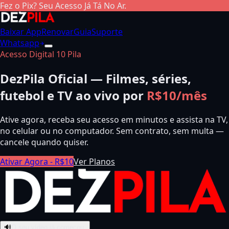
Fez o Pix? Seu Acesso Já Tá No Ar.
Baixar App
Renovar
Guia
Suporte
Whatsapp
Acesso Digital 10 Pila
DezPila Oficial — Filmes, séries,
futebol e TV ao vivo por
R$10/mês
Ative agora, receba seu acesso em minutos e assista na TV,
no celular ou no computador. Sem contrato, sem multa —
cancele quando quiser.
Ativar Agora - R$10
Ver Planos
🔊
O seu vídeo já começou.