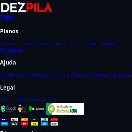
Planos
Preços e pacotes
Como funciona
Guia Técnico
Suporte
WhatsApp
Ajuda
Dúvidas frequentes
Suporte via WhatsApp
Central de ajuda
Legal
Termos de uso
Privacidade