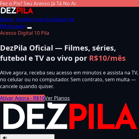
Fez o Pix? Seu Acesso Já Tá No Ar.
Baixar App
Renovar
Guia
Suporte
Whatsapp
Acesso Digital 10 Pila
DezPila Oficial — Filmes, séries,
futebol e TV ao vivo por
R$10/mês
Ative agora, receba seu acesso em minutos e assista na TV,
no celular ou no computador. Sem contrato, sem multa —
cancele quando quiser.
Ativar Agora - R$10
Ver Planos
🔊
O seu vídeo já começou.