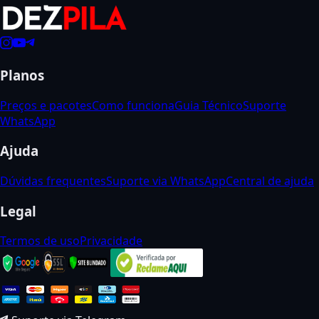
Planos
Preços e pacotes
Como funciona
Guia Técnico
Suporte
WhatsApp
Ajuda
Dúvidas frequentes
Suporte via WhatsApp
Central de ajuda
Legal
Termos de uso
Privacidade